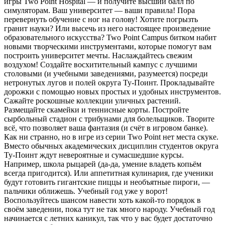
игры Two Point Hospital — и получите высший балл по
симуляторам. Ваш университет — ваши правила! Пора
перевернуть обучение с ног на голову! Хотите погрызть
гранит науки? Или высечь из него настоящее произведение
образовательного искусства? Two Point Campus битком набит
новыми творческими инструментами, которые помогут вам
построить университет мечты. Наслаждайтесь свежим
воздухом! Создайте восхитительный кампус с лучшими
столовыми (и учебными заведениями, разумеется) посреди
нетронутых лугов и полей округа Ту-Поинт. Прокладывайте
дорожки с помощью новых простых и удобных инструментов.
Сажайте роскошные коллекции уличных растений.
Размещайте скамейки и теннисные корты. Постройте
сырбольный стадион с трибунами для болельщиков. Творите
всё, что позволяет ваша фантазия (и счёт в игровом банке).
Как ни странно, но в игре из серии Two Point нет места скуке.
Вместо обычных академических дисциплин студентов округа
Ту-Поинт ждут невероятные и сумасшедшие курсы.
Например, школа рыцарей (да-да, умение владеть копьём
всегда пригодится). Или аппетитная кулинария, где ученики
будут готовить гигантские пиццы и необъятные пироги, —
пальчики оближешь. Учебный год уже у ворот!
Воспользуйтесь шансом навести хоть какой-то порядок в
своём заведении, пока тут не так много народу. Учебный год
начинается с летних каникул, так что у вас будет достаточно