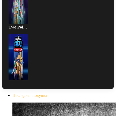
Two Point Campus: Space Academy
Последняя покупка
The Evil Within Digital Bundle