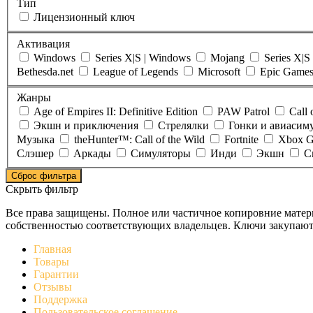
Тип
Лицензионный ключ
Активация
Windows
Series X|S | Windows
Mojang
Series X|S
Bethesda.net
League of Legends
Microsoft
Epic Game
Жанры
Age of Empires II: Definitive Edition
PAW Patrol
Call 
Экшн и приключения
Стрелялки
Гонки и авиасим
Музыка
theHunter™: Call of the Wild
Fortnite
Xbox G
Слэшер
Аркады
Симуляторы
Инди
Экшн
С
Сброс фильтра
Скрыть фильтр
Все права защищены. Полное или частичное копировние матери
собственностью соответствующих владельцев. Ключи закупают
Главная
Товары
Гарантии
Отзывы
Поддержка
Пользовательское соглашение