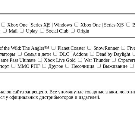
Xbox One | Series X|S | Windows
Xbox One | Series X|S
B
s
Mail
Uplay
Social Club
Origin
of the Wild: The Angler™
Planet Coaster
SnowRunner
Five
уляторы
Семья и дети
DLC | Addons
Dead by Daylight
ame Pass Ultimate
Xbox Live Gold
War Thunder
Стратег
порт
ММО РПГ
Другое
Песочница
Выживание
алов сайта запрещено. Все упомянутые товарные знаки, логотип
ся у официальных дистрибьюторов и издателей.