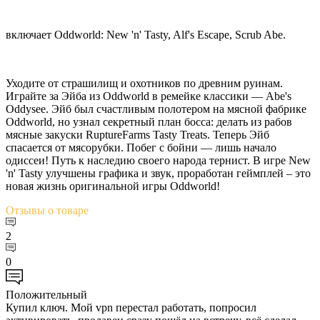
включает Oddworld: New 'n' Tasty, Alf's Escape, Scrub Abe.
Уходите от страшилищ и охотников по древним руинам.
Играйте за Эйба из Oddworld в ремейке классики — Abe's
Oddysee. Эйб был счастливым полотером на мясной фабрике
Oddworld, но узнал секретный план босса: делать из рабов
мясные закуски RuptureFarms Tasty Treats. Теперь Эйб
спасается от мясорубки. Побег с бойни — лишь начало
одиссеи! Путь к наследию своего народа тернист. В игре New
'n' Tasty улучшены графика и звук, проработан геймплей – это
новая жизнь оригинальной игры Oddworld!
Отзывы
о товаре
2
0
Положительный
Купил ключ. Мой vpn перестал работать, попросил