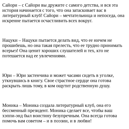
Сайори – с Сайори вы дружите с самого детства, и вся эта
история начинается с того, что она затаскивает вас в
литературный клуб! Сайори – мечтательница и непоседа, она
искренне пытается осчастливить всех вокруг.
Нацуки – Нацуки пытается делать вид, что ее ничем не
прошибешь, но она такая прелесть, что ее трудно принимать
всерьез! Она ценит хороших слушателей и тех, кто не
потешается над ее увлечениями.
Юри – Юри застенчива и может часами сидеть в уголке,
уткнувшись в книгу. Свое страстное сердце она готова
раскрыть лишь тому, в ком ощутит родственную душу.
Моника – Моника создала литературный клуб, она его
бессменный президент. Моника сделает все, чтобы ваш
хэппи-энд был воистину безупречным. Она всегда готова
помочь вам советом – и в поэзии, и в любви!