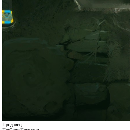
Продавец
HotGameKeys.com