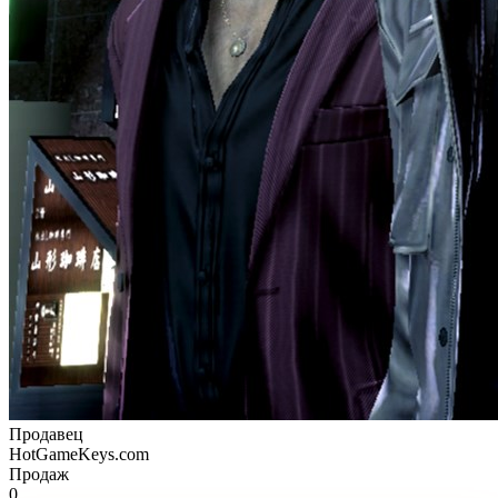
Продавец
HotGameKeys.com
Продаж
0