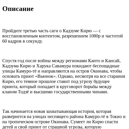
Описание
Пройдите третью часть саги о Кадзуме Кирю — с
восстановленным контентом, разрешением 1080p и частотой
60 кадров в секунду.
Спустя год после войны между регионами Канто и Кансай,
Кадзума Кирю и Харука Савамура покидают беспощадные
улицы Камуро-тё и направляются на остров Окинава, чтобы
основать приют «Вьюнок». Однако, несмотря на все старания
Кирю, его темное прошлое ставит под угрозу будущее
приюта, который попадает в круговорот борьбы между
кланом Тодзё и высшими государственными чинами.
Так начинается новая захватывающая история, которая
развернется на улицах неспящего района Камуро-тё в Токио и
на тропическом острове Окинава. Сумеет ли Кирю спасти
детей и свой приют от страшной угрозы, которую