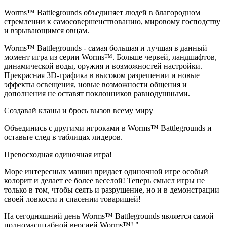
Worms™ Battlegrounds объединяет людей в благородном
стремлении к самосовершенствованию, мировому господству
и взрывающимся овцам.
Worms™ Battlegrounds - самая большая и лучшая в данный
момент игра из серии Worms™. Больше червей, ландшафтов,
динамической воды, оружия и возможностей настройки.
Прекрасная 3D-графика в высоком разрешении и новые
эффекты освещения, новые возможности общения и
дополнения не оставят поклонников равнодушными.
Создавай кланы и брось вызов всему миру
Объединись с другими игроками в Worms™ Battlegrounds и
оставьте след в таблицах лидеров.
Превосходная одиночная игра!
Море интересных машин придает одиночной игре особый
колорит и делает ее более веселой! Теперь смысл игры не
только в том, чтобы сеять и разрушение, но и в демонстрации
своей ловкости и спасении товарищей!
На сегодняшний день Worms™ Battlegrounds является самой
полномасштабной версией Worms™! "