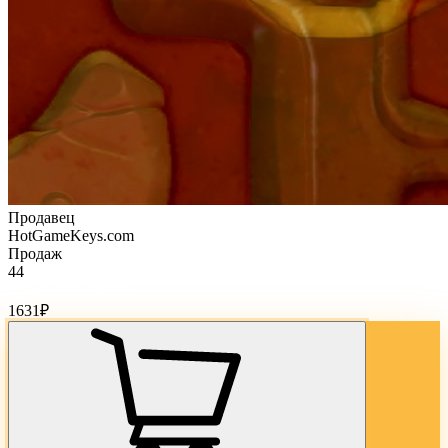
Продавец
HotGameKeys.com
Продаж
44
Стоимость товара:
1631
₽