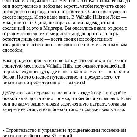
с честью и заслужили свое место в залах Валгаллы. Но когда
они постучались в небесные ворота, чтобы получить свою
последнюю награду, никто не ответил. Один отвернулся от
своего народа. И это ваша вина. В Valhalla Hills вы Леко —
младший сын Одина, не оправдавший надежд отца и
сосланный за это в Мидгард. Вы оказались вдали от дома с
отрядом отошедших в мир иной мордоворотов. Теперь
остается лишь одно — вести своих новообретенных
товарищей к небесной славе единственным известным вам
способом.
Вам придется провести свою банду изгоев-викингов через
гористую местность Valhalla Hills, где ожидает волшебный
портал, ведущий туда, где ваше законное место — в царство
богов. Но это опасное путешествие, и, прежде всего, от
викингов потребуется одно — выжить!
Доберитесь до портала на вершине каждой горы и издайте
боевой клич достаточно громко, чтобы боги услышали. Если
они не дадут вашим людям заслуженную награду, тогда вы
заберете ее сами, и ваш боевой топор поможет вам в этом.
• Строительство и управление процветающим поселением
викингов из более чем 35 зданий