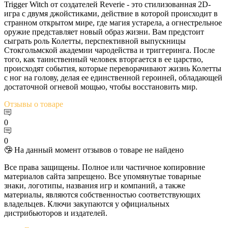
Trigger Witch от создателей Reverie - это стилизованная 2D-
игра с двумя джойстиками, действие в которой происходит в
странном открытом мире, где магия устарела, а огнестрельное
оружие представляет новый образ жизни. Вам предстоит
сыграть роль Колетты, перспективной выпускницы
Стокгольмской академии чародейства и триггеринга. После
того, как таинственный человек вторгается в ее царство,
происходят события, которые переворачивают жизнь Колетты
с ног на голову, делая ее единственной героиней, обладающей
достаточной огневой мощью, чтобы восстановить мир.
Отзывы
о товаре
0
0
🤥 На данный момент отзывов о товаре не найдено
Все права защищены. Полное или частичное копировние
материалов сайта запрещено. Все упомянутые товарные
знаки, логотипы, названия игр и компаний, а также
материалы, являются собственностью соответствующих
владельцев. Ключи закупаются у официальных
дистрибьюторов и издателей.