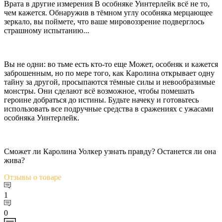
Врата в другие измерения В особняке Уинтерлейк всё не то,
чем кажется. Обнаружив в тёмном углу особняка мерцающее
зеркало, вы поймете, что ваше мировоззрение подверглось
страшному испытанию...
Вы не одни: во тьме есть кто-то еще Может, особняк и кажется
заброшенным, но по мере того, как Каролина открывает одну
тайну за другой, просыпаются тёмные силы и невообразимые
монстры. Они сделают всё возможное, чтобы помешать
героине добраться до истины. Будьте начеку и готовьтесь
использовать все подручные средства в сражениях с ужасами
особняка Уинтерлейк.
Сможет ли Каролина Уолкер узнать правду? Останется ли она
жива?
Отзывы
о товаре
1
0