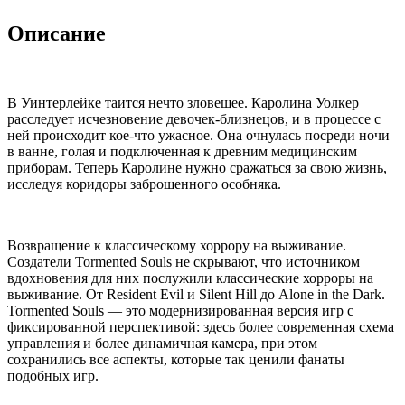
Описание
В Уинтерлейке таится нечто зловещее. Каролина Уолкер
расследует исчезновение девочек-близнецов, и в процессе с
ней происходит кое-что ужасное. Она очнулась посреди ночи
в ванне, голая и подключенная к древним медицинским
приборам. Теперь Каролине нужно сражаться за свою жизнь,
исследуя коридоры заброшенного особняка.
Возвращение к классическому хоррору на выживание.
Создатели Tormented Souls не скрывают, что источником
вдохновения для них послужили классические хорроры на
выживание. От Resident Evil и Silent Hill до Alone in the Dark.
Tormented Souls — это модернизированная версия игр с
фиксированной перспективой: здесь более современная схема
управления и более динамичная камера, при этом
сохранились все аспекты, которые так ценили фанаты
подобных игр.