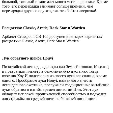
большой, тяжелый и занимает много места в рюкзаке. Кроме
того, его перезарядка занимает больше времени, чем
перезарядка другого оружия, так что бейте наверняка!
Расцветка: Classic, Arctic, Dark Star и Warden
Арбалет Crosspoint CB-165 доступен в четырех вариантах
расцветки: Classic, Arctic, Dark Star и Warden.
Лук обратного изгиба Houyi
По китайской легенде, однажды над Землей взошли 10 солнц
и превратили планету в безжизненную пустыню. Тогда
охотник Хоу И подстрелил из своего лука все солнца, кроме
одного. Прообразом лука Houyi, названного в честь
легендарного охотника, послужили традиционные китайские
луки обратного изгиба времен династии Цин. Этот лук
обладает неплохой проникающей способностью и подходит
для стрельбы по средней дичи на ближней дистанции.