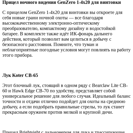
Прицел ночного видения GenZero 1-4x20 для винтовки
С прицелом GenZero 1-4x20 для винтовки вы откроете для
себя новые грани ночной охоты — все благодаря
высококачественному электронно-оптическому
преобразователю, компактному дизайну и водостойкой
батарее. В комплекте также идёт ИК-фонарь дальнего
действия, который позволит вам целиться в добычу с
безопасного расстояния. Помните, что туман и
неблагоприятные погодные условия могут повлиять на работу
этого прибора.
Лук Koter CB-65
Этот блочный лук, стоящий в одном ряду с Bearclaw Lite CB-
60 и Hawk Edge CB-70 по удобству, представляет собой
универсальное решение для любого случая. Идеальный баланс
точности и отдачи отлично подойдет для охоты на среднюю
добычу, а если подобрать правильные стрелы, то лук станет
прекрасным оружием против мелкой и крупной дичи.
Прицел Brightsight с дальномером для лука и трассирующие