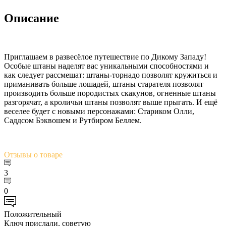
Описание
Приглашаем в развесёлое путешествие по Дикому Западу!
Особые штаны наделят вас уникальными способностями и
как следует рассмешат: штаны-торнадо позволят кружиться и
приманивать больше лошадей, штаны старателя позволят
производить больше породистых скакунов, огненные штаны
разгорячат, а кроличьи штаны позволят выше прыгать. И ещё
веселее будет с новыми персонажами: Стариком Олли,
Саддсом Бэквошем и Рутбиром Беллем.
Отзывы
о товаре
3
0
Положительный
Ключ прислали, советую