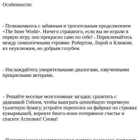
Особенности:
- Познакомьтесь с забавным и трогательным продолжением
«The Inner World». Ничего страшного, если вы не играли в
первую игру, оно прекрасно само по себе! - Переключайтесь
между симпатичными героями: Робертом, Лорой и Клювом,
их неуклюжим, но добрым голубем.
- Наслаждайтесь уморительными диалогами, озвученными
прекрасными актерами.
– Решайте веселые мозголомные загадки: сразитесь с
дядюшкой Гобоем, чтобы выиграть ценнейшую тюремную
туалетную бумагу, устройте переполох на фабрике по стрижке
кувырмышей, верните бинго-пони потерянное счастье и
спасите Аспозию! Снова!