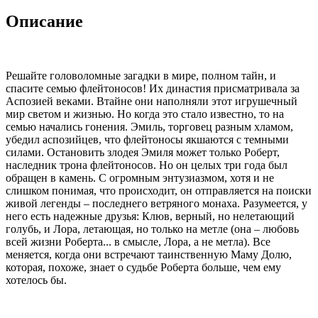
Описание
Решайте головоломные загадки в мире, полном тайн, и
спасите семью флейтоносов! Их династия присматривала за
Аспозией веками. Втайне они наполняли этот игрушечный
мир светом и жизнью. Но когда это стало известно, то на
семью начались гонения. Эмиль, торговец разным хламом,
убедил аспозийцев, что флейтоносы якшаются с темными
силами. Остановить злодея Эмиля может только Роберт,
наследник трона флейтоносов. Но он целых три года был
обращен в камень. С огромным энтузиазмом, хотя и не
слишком понимая, что происходит, он отправляется на поиски
живой легенды – последнего ветряного монаха. Разумеется, у
него есть надежные друзья: Клюв, верный, но нелетающий
голубь, и Лора, летающая, но только на метле (она – любовь
всей жизни Роберта... в смысле, Лора, а не метла). Все
меняется, когда они встречают таинственную Маму Долю,
которая, похоже, знает о судьбе Роберта больше, чем ему
хотелось бы.