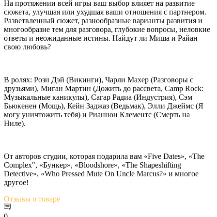
На протяжении всей игры ваш выбор влияет на развитие
сюжета, улучшая или ухудшая ваши отношения с партнером.
Разветвленный сюжет, разнообразные варианты развития и
многообразие тем для разговора, глубокие вопросы, неловкие
ответы и неожиданные истины. Найдут ли Миша и Райан
свою любовь?
В ролях: Рози Дэй (Викинги), Чарли Махер (Разговоры с
друзьями), Миган Мартин (Дожить до рассвета, Camp Rock:
Музыкальные каникулы), Сагар Радиа (Индустрия), Сэм
Бьюкенен (Мощь), Кейн Заджаз (Ведьмак), Элли Джеймс (Я
могу уничтожить тебя) и Рианнон Клементс (Смерть на
Ниле).
От авторов студии, которая подарила вам «Five Dates», «The
Complex", «Бункер», «Bloodshore», «The Shapeshifting
Detective», «Who Pressed Mute On Uncle Marcus?» и многое
другое!
Отзывы
о товаре
0