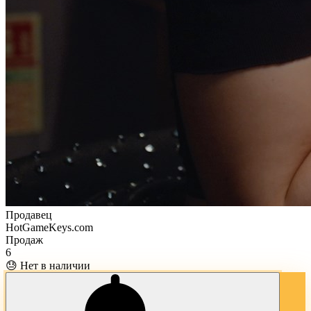
Продавец
HotGameKeys.com
Продаж
6
😓 Нет в наличии