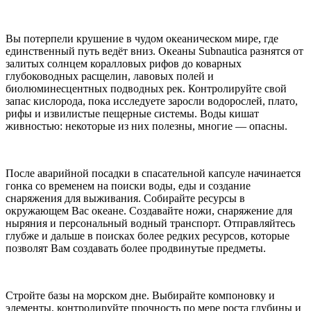
Вы потерпели крушение в чудом океаническом мире, где
единственный путь ведёт вниз. Океаны Subnautica разнятся от
залитых солнцем коралловых рифов до коварных
глубоководных расщелин, лавовых полей и
биолюминесцентных подводных рек. Контролируйте свой
запас кислорода, пока исследуете заросли водорослей, плато,
рифы и извилистые пещерные системы. Воды кишат
живностью: некоторые из них полезны, многие — опасны.
После аварийной посадки в спасательной капсуле начинается
гонка со временем на поиски воды, еды и создание
снаряжения для выживания. Собирайте ресурсы в
окружающем Вас океане. Создавайте ножи, снаряжение для
ныряния и персональный водный транспорт. Отправляйтесь
глубже и дальше в поисках более редких ресурсов, которые
позволят Вам создавать более продвинутые предметы.
Стройте базы на морском дне. Выбирайте компоновку и
элементы, контролируйте прочность по мере роста глубины и