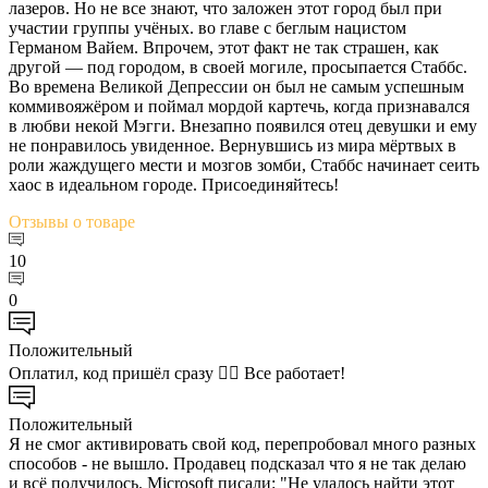
лазеров. Но не все знают, что заложен этот город был при
участии группы учёных. во главе с беглым нацистом
Германом Вайем. Впрочем, этот факт не так страшен, как
другой — под городом, в своей могиле, просыпается Стаббс.
Во времена Великой Депрессии он был не самым успешным
коммивояжёром и поймал мордой картечь, когда признавался
в любви некой Мэгги. Внезапно появился отец девушки и ему
не понравилось увиденное. Вернувшись из мира мёртвых в
роли жаждущего мести и мозгов зомби, Стаббс начинает сеить
хаос в идеальном городе. Присоединяйтесь!
Отзывы
о товаре
10
0
Положительный
Оплатил, код пришёл сразу 👍🏻 Все работает!
Положительный
Я не смог активировать свой код, перепробовал много разных
способов - не вышло. Продавец подсказал что я не так делаю
и всё получилось. Microsoft писали: "Не удалось найти этот