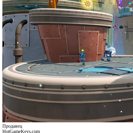
Продавец
HotGameKeys.com