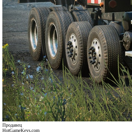
Продавец
HotGameKeys.com