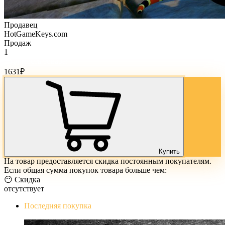
Продавец
HotGameKeys.com
Продаж
1
Стоимость товара:
1631
₽
Купить
На товар предоставляется скидка постоянным покупателям.
Если общая сумма покупок товара больше чем:
😶 Скидка
отсутствует
Последняя покупка
The Evil Within Digital Bundle