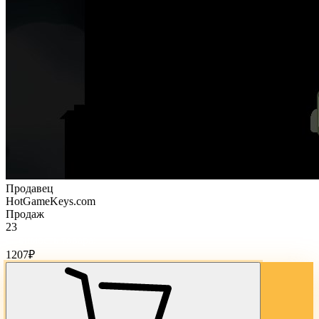
Продавец
HotGameKeys.com
Продаж
23
Стоимость товара:
1207
₽