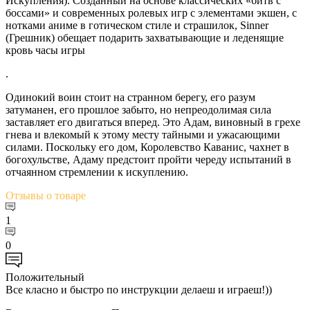
Искупления). Созданный на основе классических «битв с
боссами» и современных ролевых игр с элементами экшен, с
нотками аниме в готическом стиле и страшилок, Sinner
(Грешник) обещает подарить захватывающие и леденящие
кровь часы игры
.
Одинокий воин стоит на странном берегу, его разум
затуманен, его прошлое забыто, но непреодолимая сила
заставляет его двигаться вперед. Это Адам, виновный в грехе
гнева и влекомый к этому месту тайными и ужасающими
силами. Поскольку его дом, Королевство Каванис, чахнет в
богохульстве, Адаму предстоит пройти череду испытаний в
отчаянном стремлении к искуплению.
Отзывы
о товаре
1
0
Положительный
Все класно и быстро по инструкции делаеш и играеш!))