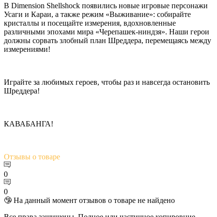
В Dimension Shellshock появились новые игровые персонажи
Усаги и Караи, а также режим «Выживание»: собирайте
кристаллы и посещайте измерения, вдохновленные
различными эпохами мира «Черепашек-ниндзя». Наши герои
должны сорвать злобный план Шреддера, перемещаясь между
измерениями!
Играйте за любимых героев, чтобы раз и навсегда остановить
Шреддера!
КАВАБАНГА!
Отзывы
о товаре
0
0
🤥 На данный момент отзывов о товаре не найдено
Все права защищены. Полное или частичное копировние