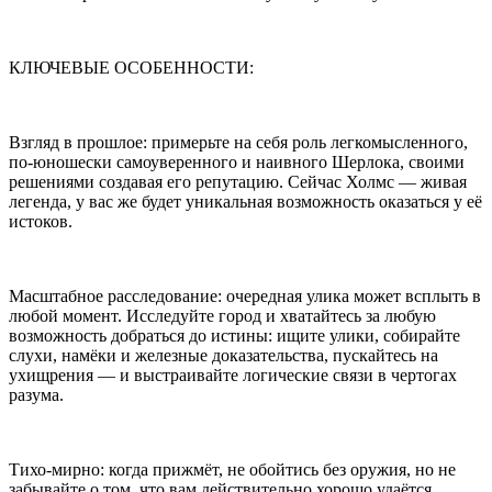
КЛЮЧЕВЫЕ ОСОБЕННОСТИ:
Взгляд в прошлое: примерьте на себя роль легкомысленного,
по-юношески самоуверенного и наивного Шерлока, своими
решениями создавая его репутацию. Сейчас Холмс — живая
легенда, у вас же будет уникальная возможность оказаться у её
истоков.
Масштабное расследование: очередная улика может всплыть в
любой момент. Исследуйте город и хватайтесь за любую
возможность добраться до истины: ищите улики, собирайте
слухи, намёки и железные доказательства, пускайтесь на
ухищрения — и выстраивайте логические связи в чертогах
разума.
Тихо-мирно: когда прижмёт, не обойтись без оружия, но не
забывайте о том, что вам действительно хорошо удаётся.