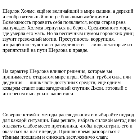
Шерлок Холмс, ещё не величайший в мире сыщик, а дерзкий
и сообразительный юнец с большими амбициями.
Возможность проявить себя появляется, когда старая рана
вынуждает Холмса вернуться на берега Средиземного моря,
где умерла его мать. Но за беспечным шумом городских улиц
звучит тревожный мотив. Преступность, коррупция,
извращённое чувство справедливости — лишь некоторые из
препятствий на пути Шерлока к правде.
На характер Шерлока влияют решения, которые вы
принимаете в открытом мире игры. Обман, грубая сила или
дедукция — лишь часть доступных средств; ещё одним
козырем станет ваш загадочный спутник Джон, готовый с
интересом выслушать ваши идеи.
Совершенствуйте методы расследования и выбирайте подход
для каждой ситуации. Вам решать, избрать силовой метод или
отыскать слабое место противника, чтобы перехитрить его и
оказаться на шаг впереди. Пришло время разобраться с
тёмным прошлым и снискать заслуженную славу.