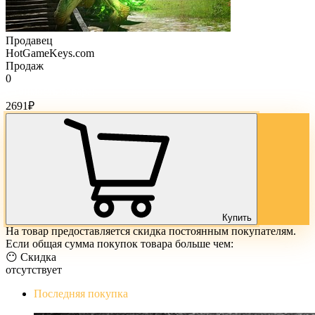
Продавец
HotGameKeys.com
Продаж
0
Стоимость товара:
2691
₽
Купить
На товар предоставляется скидка постоянным покупателям.
Если общая сумма покупок товара больше чем:
😶 Скидка
отсутствует
Последняя покупка
The Evil Within Digital Bundle