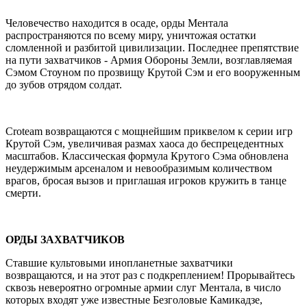
Человечество находится в осаде, орды Ментала
распространяются по всему миру, уничтожая остатки
сломленной и разбитой цивилизации. Последнее препятствие
на пути захватчиков - Армия Обороны Земли, возглавляемая
Сэмом Стоуном по прозвищу Крутой Сэм и его вооруженным
до зубов отрядом солдат.
Croteam возвращаются с мощнейшим приквелом к серии игр
Крутой Сэм, увеличивая размах хаоса до беспрецедентных
масштабов. Классическая формула Крутого Сэма обновлена
неудержимым арсеналом и невообразимым количеством
врагов, бросая вызов и приглашая игроков кружить в танце
смерти.
ОРДЫ ЗАХВАТЧИКОВ
Ставшие культовыми инопланетные захватчики
возвращаются, и на этот раз с подкреплением! Прорывайтесь
сквозь невероятно огромные армии слуг Ментала, в число
которых входят уже известные Безголовые Камикадзе,