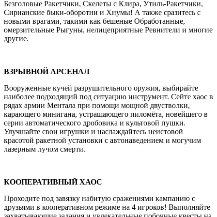
Безголовые Ракетчики, Скелеты с Клира, Утиль-Ракетчики,
Сирианские быки-оборотни и Хнумы! А также сразитесь с
новыми врагами, такими как бешеные Обработанные,
омерзительные Рыгуны, нелицеприятные Ревнители и многие
другие.
ВЗРЫВНОЙ АРСЕНАЛ
Вооруженные кучей разрушительного оружия, выбирайте
наиболее подходящий под ситуацию инструмент. Сейте хаос в
рядах армии Ментала при помощи мощной двустволки,
карающего минигана, устрашающего пиломёта, новейшего в
серии автоматического дробовика и культовой пушки.
Улучшайте свои игрушки и наслаждайтесь неистовой
красотой ракетной установки с автонаведением и могучим
лазерным лучом смерти.
КООПЕРАТИВНЫЙ ХАОС
Проходите под завязку набитую сражениями кампанию с
друзьями в кооперативном режиме на 4 игроков! Выполняйте
захватывающие задания и увлекательные побочные квесты на