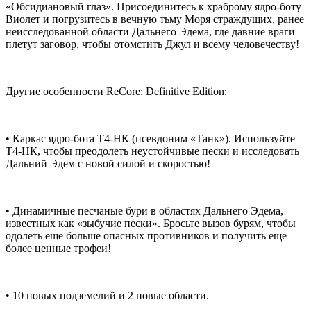
«Обсидиановый глаз». Присоединитесь к храброму ядро-боту
Виолет и погрузитесь в вечную тьму Моря страждущих, ранее
неисследованной области Дальнего Эдема, где давние враги
плетут заговор, чтобы отомстить Джул и всему человечеству!
Другие особенности ReCore: Definitive Edition:
• Каркас ядро-бота Т4-НК (псевдоним «Танк»). Используйте
Т4-НК, чтобы преодолеть неустойчивые пески и исследовать
Дальний Эдем с новой силой и скоростью!
• Динамичные песчаные бури в областях Дальнего Эдема,
известных как «зыбучие пески». Бросьте вызов бурям, чтобы
одолеть еще больше опасных противников и получить еще
более ценные трофеи!
• 10 новых подземелий и 2 новые области.