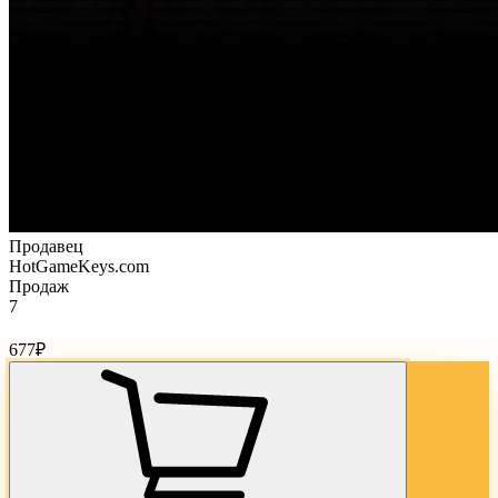
Продавец
HotGameKeys.com
Продаж
7
Стоимость товара:
677
₽