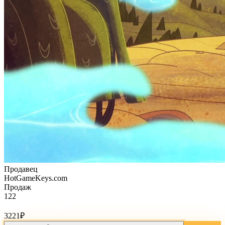
Продавец
HotGameKeys.com
Продаж
122
Стоимость товара:
3221
₽