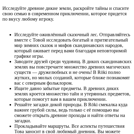
Исследуйте древние дикие земли, раскройте тайны и спасите
свою семью в современном приключении, которое придется
по вкусу любому игроку.
Исследуйте оживлённый сказочный лес. Отправляйтесь
вместе с Товой исследовать богатый и притягательный
мир зимних сказок и мифов скандинавских народов,
который оживает перед вами благодаря неповторимой
графике игры.
Заводите друзей среди чудовищ. В диких скандинавских
землях вы повстречаете множество древних магических
существ — дружелюбных и не очень! В Röki полно
жутких, но милых созданий, которые ближе познакомят
вас с северным фольклором.
Ищите давно забытые предметы. В древних диких
землях кроется множество тайн и утерянных предметов,
которые помогут вам в вашем приключении.
Решайте загадки дикой природы. В Röki смекалка куда
важнее грубой силы, ведь только с её помощью вы
сможете открыть древние проходы и найти ответы на
загадки.
Прокладывайте маршруты. Все аспекты путешествия
Това заносит в свой любимый дневник. Вы можете