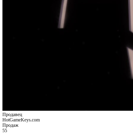
Продавец
HotGameKeys.com
Продаж
55