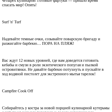
четырех кулинаров! Готовьте фартуки — пришло время
спасать мир! Опять!
Surf 'n' Turf
Надевайте темные очки, созывайте поварскую бригаду и
разжигайте барбекю… ПОРА НА ПЛЯЖ!
Вас ждут 12 новых уровней, где вам доведется готовить
кебабы и смузи в роли экзотического попугая и пылкой
островитянки. Не давайте барбекю потухнуть и пускайте в
ход водяной пистолет для экстренного мытья тарелок!
Campfire Cook Off
Собирайтесь у костра за новой порцией кулинарной кутерьмы