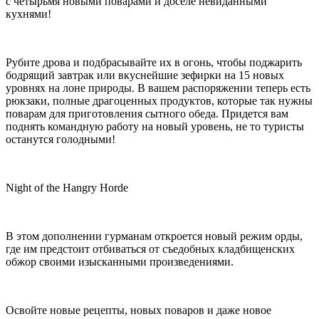
с четырьмя новыми поварами и доселе невиданными
кухнями!
Рубите дрова и подбрасывайте их в огонь, чтобы поджарить
бодрящий завтрак или вкуснейшие зефирки на 15 новых
уровнях на лоне природы. В вашем распоряжении теперь есть
рюкзаки, полные драгоценных продуктов, которые так нужны
поварам для приготовления сытного обеда. Придется вам
поднять командную работу на новый уровень, не то туристы
останутся голодными!
Night of the Hangry Horde
В этом дополнении гурманам откроется новый режим орды,
где им предстоит отбиваться от съедобных кладбищенских
обжор своими изысканными произведениями.
Освойте новые рецепты, новых поваров и даже новое