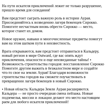
На пути искателя приключений лежит не только разрушение,
пришло время для созидания!
Вам предстоит сыграть важную роль в истории Аурая.
Присоединяйтесь к возведению лагеря беженцев Сирокко.
Помогите несчастным вновь обрести Сирокко — место,
которое станет их домом.
Новое оружие, навыки и многочисленные предметы помогут
вам на этом шатком пути в неизвестность.
Врата открываются, вам предстоит отправиться в Кальдеру,
новый регион в мире Outward, где вас опять ждут
приключения, опасности и еще неизведанные тайны! •
Возможность строительства городов: восстановление Сирокко
Помогите другим выжить в безжалостном мире и создайте
что-то свое на землях Аурая! Благодаря возможности
строительства городов вы сможете поучаствовать в
превращении лагеря беженцев в новый Сирокко.
• Новая область: Кальдера Земли Аурая расширяются.
Кальдера — не просто очередная смена пейзажа. Новые
подземелья, миссии и локации делают это место настоящим
раем для любого искателя приключений!