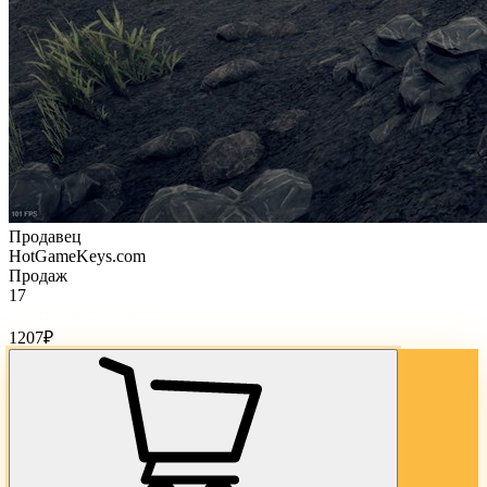
Продавец
HotGameKeys.com
Продаж
17
Стоимость товара:
1207
₽