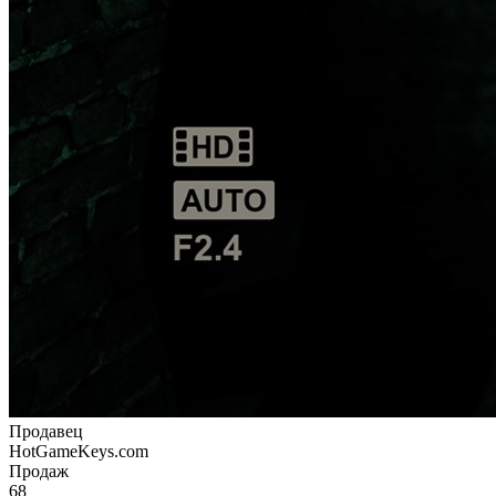
Продавец
HotGameKeys.com
Продаж
68