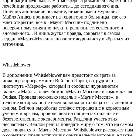
корпорации «Меркоф». В атмосфере строжайшей секретности
лечебница продолжала работать... до сегодняшнего дня.
Получив анонимное послание, независимый журналист
Майлз Апшер проникает на территорию больницы, где его
ждет открытие: все в «Маунт-Мэссив» подчинено
невероятному слиянию науки и религии, естественного и
аномального... И лишь жуткая правда, сокрытая в самом
сердце «Маунт-Мэссив», позволит журналисту выбраться из
заточения.
Whistleblower:
В дополнении Whistleblower вам предстоит сыграть за
инженера-программиста Вейлона Парка, сотрудника
института «Меркоф», который и сообщил журналистам,
включая Майлза, о лечебнице «Маунт Мэссив» в самом начале
Outlast. Проведя несколько недель в «Маунт Мэссив», в
течение которых он не имел возможности общаться с женой и
сыном, Вейлон выработал стойкое отвращение к корыстным
ученым и врачам, проводящим на пациентах опасные и
безответственные эксперименты. Разделив участь этих
несчастных, Вейлон решил поведать миру о том, что на самом
деле творится в «Маунт Мэссив». Whistleblower расскажет нам
о событиях, предшествующих оригинальной истории, а также