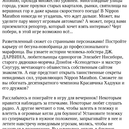
Японию, проходя множество уровней. Многолюдные улицы
города, узкие проулки старых кварталов, рынки, святилища на
вершинах гор и даже крыша скоростного поезда! В Nippon
Marathon никогда не угадаешь, что ждет дальше. Может, вы
уделите пару минут игровым автоматам? А может, перед вами
приземлится репортер, который хочет взять интервью? Черт
побери, в этой игре возможно всё...
Разветвленный сюжет со странными персонажами! Постройте
карьеру от бегуна-новобранца до профессионального
марафонца. Вы узнаете истории человека-лобстера ДЖ.
ДАРВИНА, любительницы единорогов Элизабет Нисибори,
старого дядюшки-морячка Дзэнбэя «Ксенодетки» и маэстро
Снугуру, мечтающего обзавестись собственным сайтом
знакомств. А еще предстоит открыть таинственные секреты
невидимых сил, управляющих Nippon Marathon. Сможете ли
вы обогнать десятикратного чемпиона Красавчика Хадзуки и
его дружков?
Расслабьтесь и поиграйте в игру для вечеринок! Некоторым
нравится наблюдать за птичками. Некоторые любят слушать
радио. А другие мечтают о том, чтобы залезть в тележку и
влететь в огромные кегли для боулинга! Установите тележку
из супермаркета в нужное положение, запрыгивайте в нее и
летите навстречу неведомым угрозам, молясь, чтобы не
оказаться в реанимации. Вы научились играть в боулинг