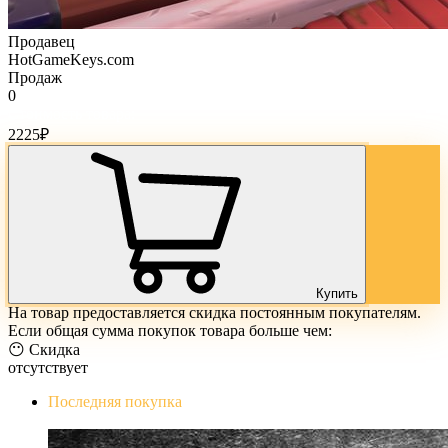
Продавец
HotGameKeys.com
Продаж
0
Стоимость товара:
2225
₽
Купить
На товар предоставляется скидка постоянным покупателям.
Если общая сумма покупок товара больше чем:
😶 Скидка
отсутствует
Последняя покупка
The Evil Within Digital Bundle