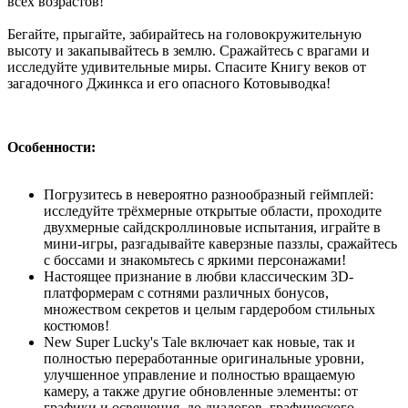
всех возрастов!
Бегайте, прыгайте, забирайтесь на головокружительную
высоту и закапывайтесь в землю. Сражайтесь с врагами и
исследуйте удивительные миры. Спасите Книгу веков от
загадочного Джинкса и его опасного Котовыводка!
Особенности:
Погрузитесь в невероятно разнообразный геймплей:
исследуйте трёхмерные открытые области, проходите
двухмерные сайдскроллиновые испытания, играйте в
мини-игры, разгадывайте каверзные паззлы, сражайтесь
с боссами и знакомьтесь с яркими персонажами!
Настоящее признание в любви классическим 3D-
платформерам с сотнями различных бонусов,
множеством секретов и целым гардеробом стильных
костюмов!
New Super Lucky's Tale включает как новые, так и
полностью переработанные оригинальные уровни,
улучшенное управление и полностью вращаемую
камеру, а также другие обновленные элементы: от
графики и освещения, до диалогов, графического