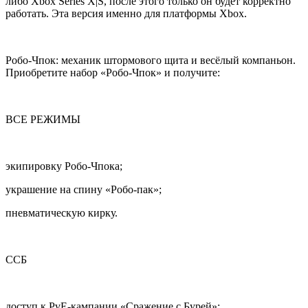
либо Xbox Series X|S, после этого только он будет корректно
работать. Эта версия именно для платформы Xbox.
Робо-Чпок: механик штормового щита и весёлый компаньон.
Приобретите набор «Робо-Чпок» и получите:
ВСЕ РЕЖИМЫ
экипировку Робо-Чпока;
украшение на спину «Робо-пак»;
пневматическую кирку.
ССБ
доступ к PvE-кампании «Сражение с Бурей»;