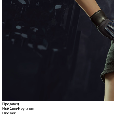
Продавец
HotGameKeys.com
Продаж