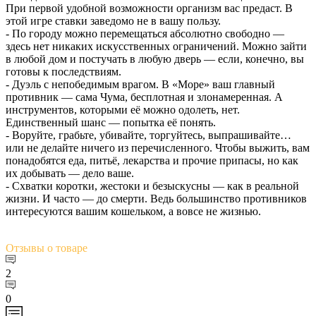
При первой удобной возможности организм вас предаст. В
этой игре ставки заведомо не в вашу пользу.
- По городу можно перемещаться абсолютно свободно —
здесь нет никаких искусственных ограничений. Можно зайти
в любой дом и постучать в любую дверь — если, конечно, вы
готовы к последствиям.
- Дуэль с непобедимым врагом. В «Море» ваш главный
противник — сама Чума, бесплотная и злонамеренная. А
инструментов, которыми её можно одолеть, нет.
Единственный шанс — попытка её понять.
- Воруйте, грабьте, убивайте, торгуйтесь, выпрашивайте…
или не делайте ничего из перечисленного. Чтобы выжить, вам
понадобятся еда, питьё, лекарства и прочие припасы, но как
их добывать — дело ваше.
- Схватки коротки, жестоки и безыскусны — как в реальной
жизни. И часто — до смерти. Ведь большинство противников
интересуются вашим кошельком, а вовсе не жизнью.
Отзывы
о товаре
2
0