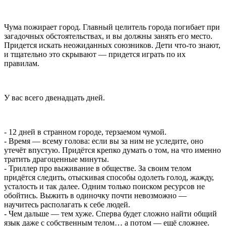
Чума пожирает город. Главный целитель города погибает при
загадочных обстоятельствах, и вы должны занять его место.
Придется искать неожиданных союзников. Дети что-то знают,
и тщательно это скрывают — придется играть по их
правилам.
У вас всего двенадцать дней.
- 12 дней в странном городе, терзаемом чумой.
- Время — всему голова: если вы за ним не уследите, оно
утечёт впустую. Придётся крепко думать о том, на что именно
тратить драгоценные минуты.
- Триллер про выживание в обществе. За своим телом
придётся следить, отыскивая способы одолеть голод, жажду,
усталость и так далее. Одним только поиском ресурсов не
обойтись. Выжить в одиночку почти невозможно —
научитесь располагать к себе людей.
- Чем дальше — тем хуже. Сперва будет сложно найти общий
язык даже с собственным телом… а потом — ещё сложнее.