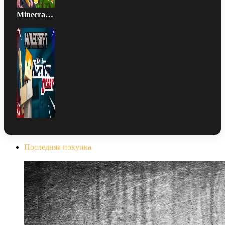
Minecraft - MLB Home Run Derby
Последняя покупка
The Evil Within Digital Bundle