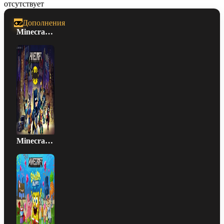
отсутствует
Дополнения
Minecraft Batman
Minecraft - SpongeBob SquarePants