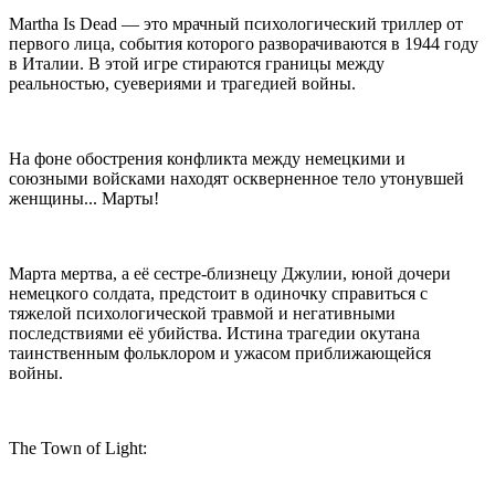
Martha Is Dead — это мрачный психологический триллер от
первого лица, события которого разворачиваются в 1944 году
в Италии. В этой игре стираются границы между
реальностью, суевериями и трагедией войны.
На фоне обострения конфликта между немецкими и
союзными войсками находят оскверненное тело утонувшей
женщины... Марты!
Марта мертва, а её сестре-близнецу Джулии, юной дочери
немецкого солдата, предстоит в одиночку справиться с
тяжелой психологической травмой и негативными
последствиями её убийства. Истина трагедии окутана
таинственным фольклором и ужасом приближающейся
войны.
The Town of Light: