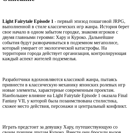
Light Fairytale Episode 1
- первый эпизод пошаговой JRPG,
выполненной в стиле классических игр жанра. История берет
свое начало в одном забытом городке, знакомя игроков с
двумя главными героями: Хару и Куроко. Дальнейшие
события будут разворачиваться в подземном мегаполисе,
который умирает от экологической катастрофы. На
территории города действует организация, контролирующая
каждый аспект жителей подземелья.
Разработчики вдохновляются классикой жанра, пытаясь
привнести в классическую механику японских ролевых игр
новые элементы, характерные современным проектам.
Наибольшее влияние на Light Fairytale Episode 1 оказала Final
Fantasy VII, у которой была позаимствована стилистика,
схожее место действия, персонажи и центральный конфликт.
Играть предстоит за девушку Хару, путешествующую со
своим лучшим другом Куроко. Вместе они бросили вызов