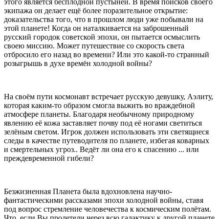
этого является бесплодной пустыней. В время поисков своего
экипажа он делает ещё более поразительное открытие:
доказательства того, что в прошлом люди уже побывали на
этой планете! Когда он наталкивается на заброшенный
русский городок советской эпохи, он пытается осмыслить
своею миссию. Может путешествие со скорость света
отбросило его назад во времени? Или это какой-то странный
розыгрышь в духе времён холодной войны?
На своём пути космонавт встречает русскую девушку, Аэлиту,
которая каким-то образом смогла выжить во враждебной
атмосфере планеты. Благодаря необычному природному
явлению её кожа заставляет почву под её ногами светиться
зелёным светом. Игрок должен использовать эти светящиеся
следы в качестве путеводителя по планете, избегая коварных
и смертельных угроз.. Ведёт ли она его к спасению ... или
преждевременной гибели?
Безжизненная Планета была вдохновлена научно-
фантастическими рассказами эпохи холодной войны, ставя
под вопрос стремление человечества к космическим полётам.
Что, если Вы пролетели через всю галактику к другой планете