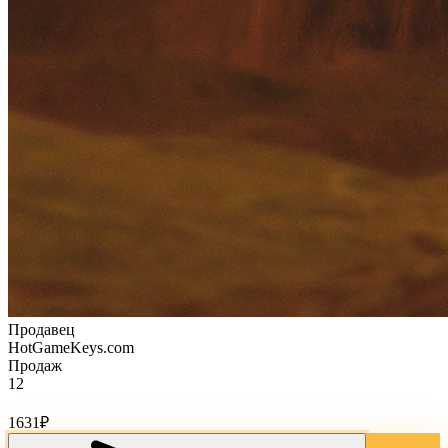
Продавец
HotGameKeys.com
Продаж
12
Стоимость товара:
1631
₽