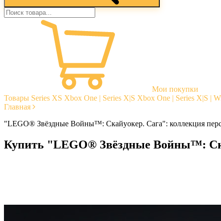
Мои покупки
Товары
Series XS
Xbox One | Series X|S
Xbox One | Series X|S | 
Главная
"LEGO® Звёздные Войны™: Скайуокер. Сага": коллекция пер
Купить "LEGO® Звёздные Войны™: Ска
Моментальная доставка
Гарантии
Открытые отзывы
Стабильная тех. поддержка