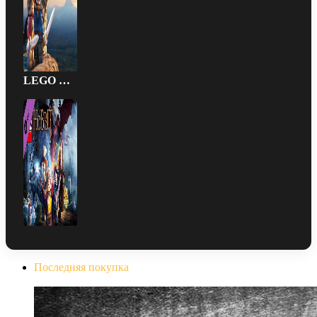
LEGO Хоббит™ Пакет «Большие маленькие герои»
Последняя покупка
The Evil Within Digital Bundle