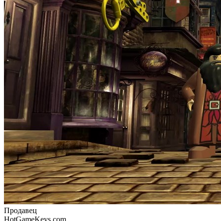
Продавец
HotGameKeys.com