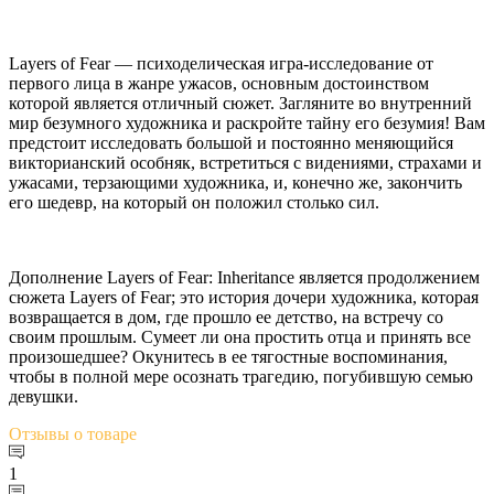
Layers of Fear — психоделическая игра-исследование от
первого лица в жанре ужасов, основным достоинством
которой является отличный сюжет. Загляните во внутренний
мир безумного художника и раскройте тайну его безумия! Вам
предстоит исследовать большой и постоянно меняющийся
викторианский особняк, встретиться с видениями, страхами и
ужасами, терзающими художника, и, конечно же, закончить
его шедевр, на который он положил столько сил.
Дополнение Layers of Fear: Inheritance является продолжением
сюжета Layers of Fear; это история дочери художника, которая
возвращается в дом, где прошло ее детство, на встречу со
своим прошлым. Сумеет ли она простить отца и принять все
произошедшее? Окунитесь в ее тягостные воспоминания,
чтобы в полной мере осознать трагедию, погубившую семью
девушки.
Отзывы
о товаре
1