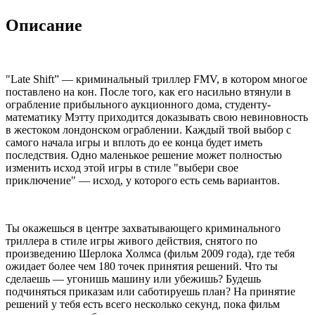
Описание
"Late Shift” — криминальный триллер FMV, в котором многое
поставлено на кон. После того, как его насильно втянули в
ограбление прибыльного аукционного дома, студенту-
математику Мэтту приходится доказывать свою невиновность
в жестоком лондонском ограблении. Каждый твой выбор с
самого начала игры и вплоть до ее конца будет иметь
последствия. Одно маленькое решение может полностью
изменить исход этой игры в стиле "выбери свое
приключение" — исход, у которого есть семь вариантов.
Ты окажешься в центре захватывающего криминального
триллера в стиле игры живого действия, снятого по
произведению Шерлока Холмса (фильм 2009 года), где тебя
ожидает более чем 180 точек принятия решений. Что ты
сделаешь — угонишь машину или убежишь? Будешь
подчиняться приказам или саботируешь план? На принятие
решений у тебя есть всего несколько секунд, пока фильм