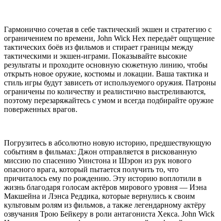
Гармонично сочетая в себе тактический экшен и стратегию с
ограничением по времени, John Wick Hex передаёт ощущение
тактических боёв из фильмов и стирает границы между
тактическими и экшен-играми. Показывайте высокие
результаты и проходите основную сюжетную линию, чтобы
открыть новое оружие, костюмы и локации. Ваша тактика и
стиль игры будут зависеть от используемого оружия. Патроны
ограничены по количеству и реалистично выстреливаются,
поэтому перезаряжайтесь с умом и всегда подбирайте оружие
поверженных врагов.
Погрузитесь в абсолютно новую историю, предшествующую
событиям в фильмах: Джон отправляется в рискованную
миссию по спасению Уинстона и Шэрон из рук нового
опасного врага, который пытается получить то, что
причиталось ему по рождению. Эту историю воплотили в
жизнь благодаря голосам актёров мирового уровня — Иэна
Макшейна и Лэнса Реддика, которые вернулись к своим
культовым ролям из фильмов, а также легендарному актёру
озвучания Трою Бейкеру в роли антагониста Хекса. John Wick