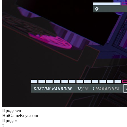
Продавец
HotGameKeys.com
Продаж
2