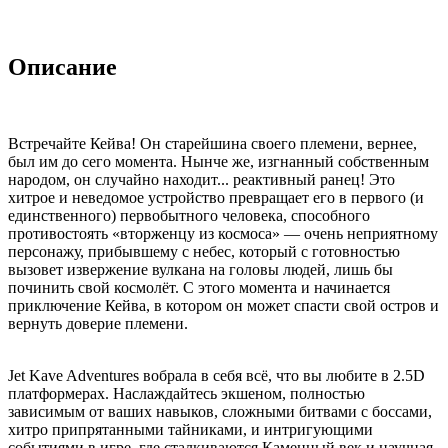
Описание
Встречайте Кейва! Он старейшина своего племени, вернее,
был им до сего момента. Нынче же, изгнанный собственным
народом, он случайно находит... реактивный ранец! Это
хитрое и неведомое устройство превращает его в первого (и
единственного) первобытного человека, способного
противостоять «вторженцу из космоса» — очень неприятному
персонажу, прибывшему с небес, который с готовностью
вызовет извержение вулкана на головы людей, лишь бы
починить свой космолёт. С этого момента и начинается
приключение Кейва, в котором он может спасти свой остров и
вернуть доверие племени.
Jet Kave Adventures вобрала в себя всё, что вы любите в 2.5D
платформерах. Наслаждайтесь экшеном, полностью
зависимым от ваших навыков, сложными битвами с боссами,
хитро припрятанными тайниками, и интригующими
событиями в игре, где сталкиваются Каменный век и научная