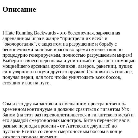
Описание
I Hate Running Backwards - это бесконечная, заряженная
адреналином игра в жанре "пристрели их всех" и
"околорогалик", с акцентом на разрушение и борьбу с
бесконечными волнами врагов во время путешествия по
процедурно генерируемым, полностью разрушаемым мирам!
Выберите своего персонажа и уничтожайте врагов с помощью
мощнейшего арсенала дробовиков, лазеров, ракетниц, пушек
сингулярности и кучи другого оружия! Становитесь сильнее,
получая перки, для того чтобы уничтожить всех боссов,
стоящих у вас на пути.
Сэм и его друзья застряли в смешанном пространственно-
временном континууме и должны сразиться с гигантом Угх-
Заном (на этот раз перевоплотившегося в гигантского меха) и
его армадой смертоносных монстров. Битва перенесёт вас в
разные периоды времени - от Ацтекских джунглей до
пустынь Египта со своим смертоносным боссом в конце
каждого периода времени.